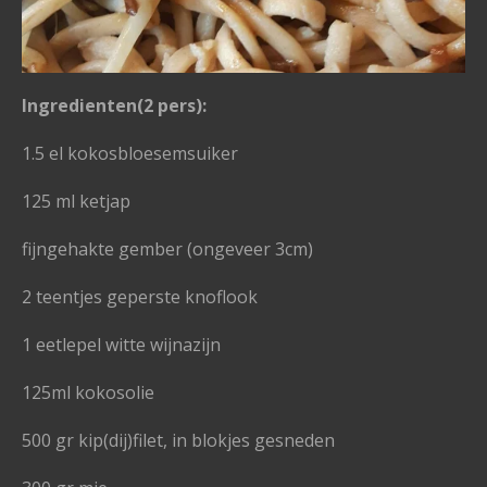
Ingredienten(2 pers):
1.5 el kokosbloesemsuiker
125 ml ketjap
fijngehakte gember (ongeveer 3cm)
2 teentjes geperste knoflook
1 eetlepel witte wijnazijn
125ml kokosolie
500 gr kip(dij)filet, in blokjes gesneden