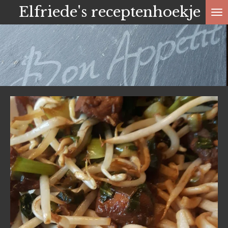
Elfriede's receptenhoekje
Ga
direct
naar
de
hoofdinhoud