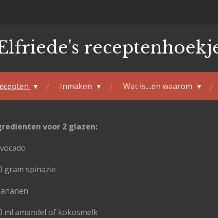
Elfriede's receptenhoekj
ecepten
Inmaken
Wat is....en waarom
gredienten voor 2 glazen:
avocado
0 gram spinazie
bananen
0 ml amandel of kokosmelk