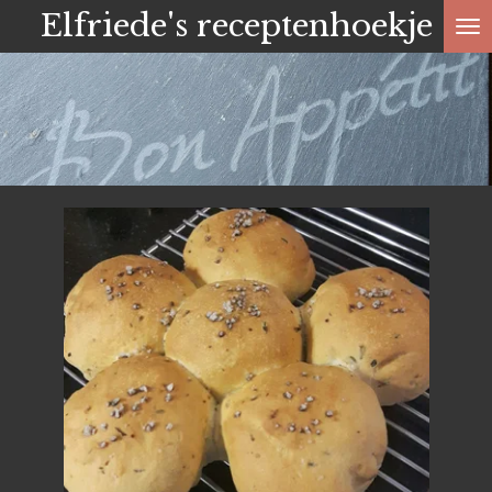
Elfriede's receptenhoekje
Ga
direct
naar
de
hoofdinhoud