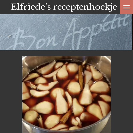
Elfriede's receptenhoekje
Ga
direct
naar
de
hoofdinhoud