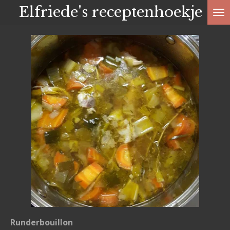
Elfriede's receptenhoekje
Ga
direct
naar
de
hoofdinhoud
Runderbouillon