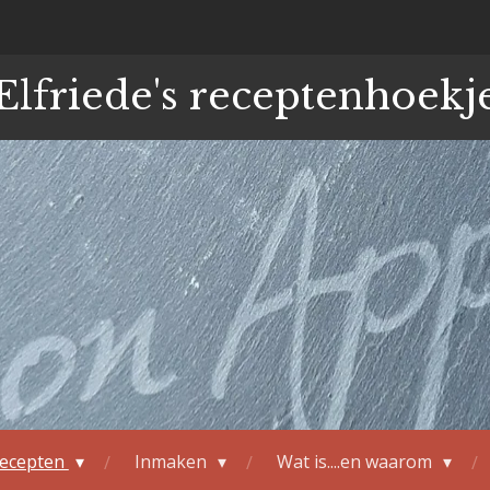
Elfriede's receptenhoekj
ecepten
Inmaken
Wat is....en waarom