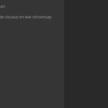
an.
de vissaus en wat citroensap