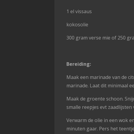
1 el vissaus
kokosolie
300 gram verse mie of 250 g
Bereiding:
Maak een marinade van de citr
marinade. Laat dit minimaal ee
Maak de groente schoon. Snijd 
smalle reepjes evt zaadlijsten
Verwarm de olie in een wok en
minuten gaar. Pers het teentje