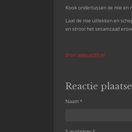
Kook ondertussen de mie en r
Laat de mie uitlekken en sche
en strooi het sesamzaad erove
Bron:
www.actify.nl
Reactie plaats
Naam *
E-mailadres *