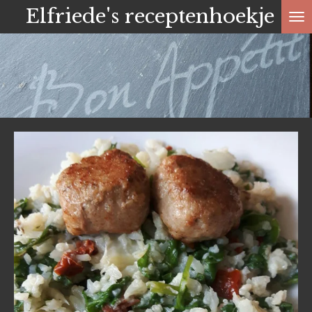
Elfriede's receptenhoekje
Ga
direct
naar
de
hoofdinhoud