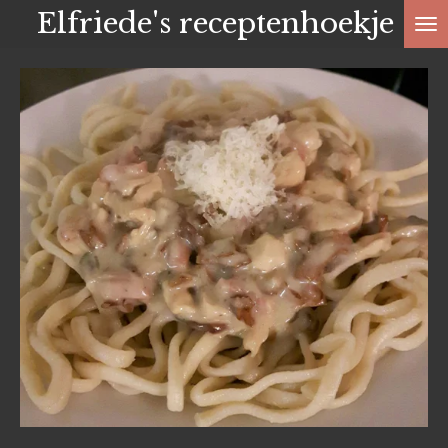
Elfriede's receptenhoekje
Ga
direct
naar
de
hoofdinhoud