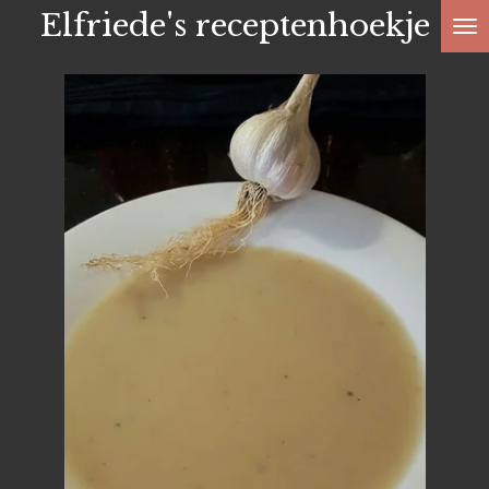
Elfriede's receptenhoekje
Ga
direct
naar
de
hoofdinhoud