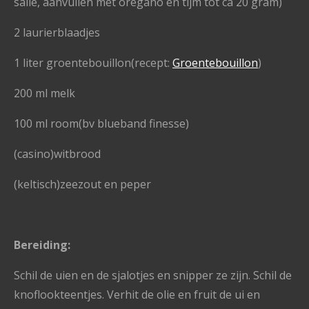
salie, aanvullen met oregano en tijm tot ca 20 gram)
2 laurierblaadjes
1 liter groentebouillon(recept:
Groentebouillon
)
200 ml melk
100 ml room(bv blueband finesse)
(casino)witbrood
(keltisch)zeezout en peper
Bereiding:
Schil de uien en de sjalotjes en snipper ze zijn. Schil de
knoflookteentjes. Verhit de olie en fruit de ui en