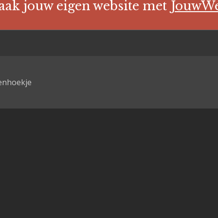
ak jouw eigen website met
JouwW
tenhoekje