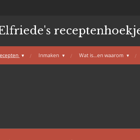
Elfriede's receptenhoekj
ecepten
Inmaken
Wat is....en waarom