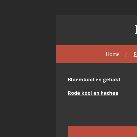
Ga
direct
naar
de
hoofdinhoud
Home
R
Bloemkool en gehakt
Rode kool en hachee