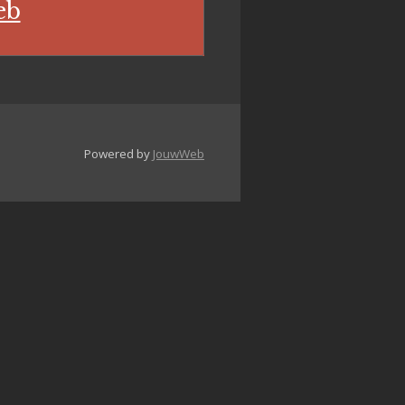
eb
Powered by
JouwWeb