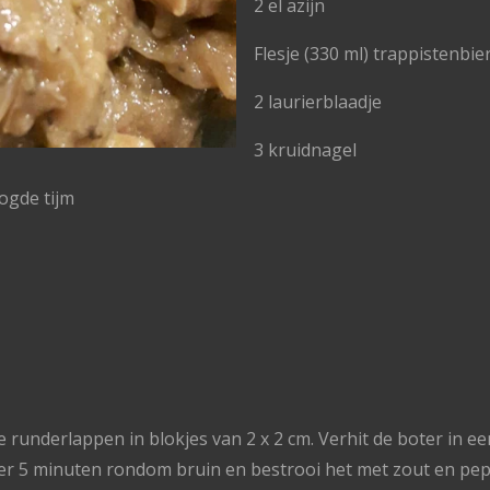
2 el azijn
Flesje (330 ml) trappistenbi
2 laurierblaadje
3 kruidnagel
oogde tijm
de runderlappen in blokjes van 2 x 2 cm. Verhit de boter in 
er 5 minuten rondom bruin en bestrooi het met zout en pep