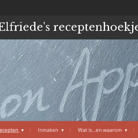
Elfriede's receptenhoekj
ecepten
Inmaken
Wat is....en waarom