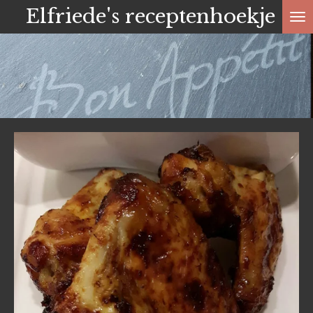
Elfriede's receptenhoekje
Ga
direct
naar
de
hoofdinhoud