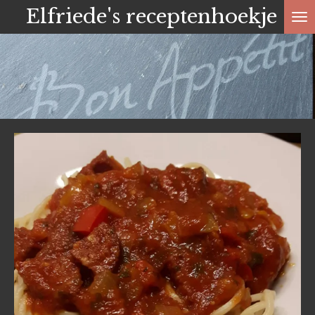
Elfriede's receptenhoekje
Ga
direct
naar
de
hoofdinhoud